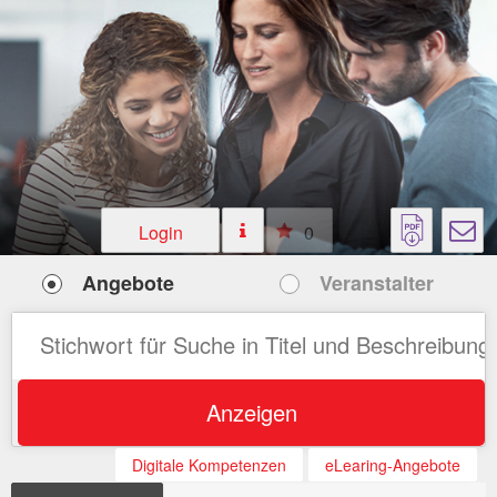
Login
0
Angebote
Veranstalter
Anzeigen
Digitale Kompetenzen
eLearing-Angebote