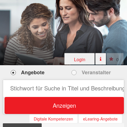
Login
0
Angebote
Veranstalter
Anzeigen
Digitale Kompetenzen
eLearing-Angebote