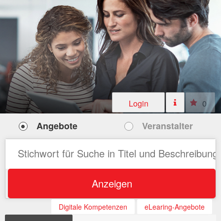
Login
0
Angebote
Veranstalter
Anzeigen
Digitale Kompetenzen
eLearing-Angebote