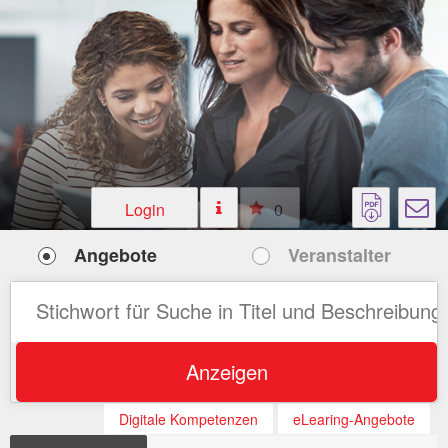
Login
0
Angebote
Veranstalter
Anzeigen
Digitale Kompetenzen
eLearing-Angebote