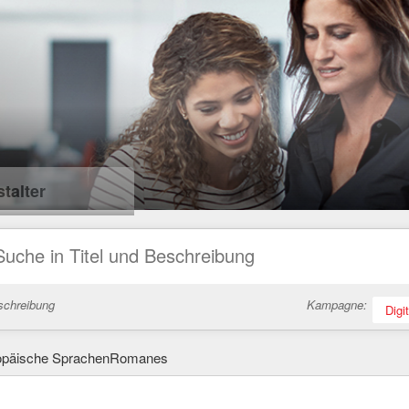
talter
schreibung
Kampagne:
Digi
opäische SprachenRomanes