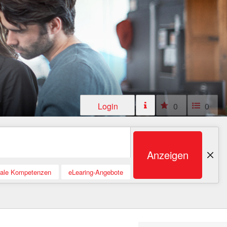
Login
0
0
Anzeigen
tale Kompetenzen
eLearing-Angebote