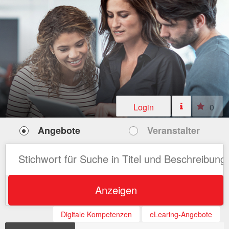
Login
0
Angebote
Veranstalter
Anzeigen
Digitale Kompetenzen
eLearing-Angebote