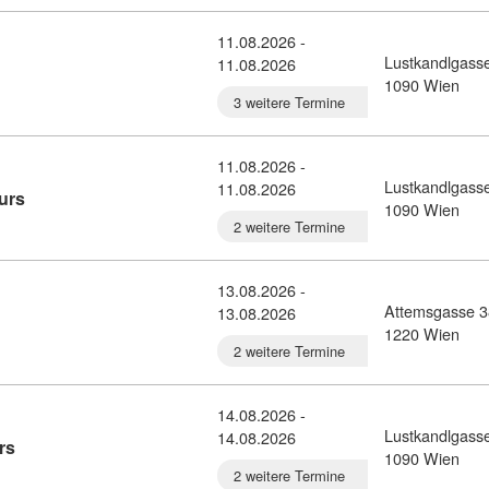
11.08.2026 -
Lustkandlgass
11.08.2026
ursdetail: Italienisch A1+ Onlinekurs (11455544)
1090 Wien
3 weitere Termine
11.08.2026 -
Lustkandlgass
11.08.2026
Kursdetail: Italienisch A1++/A2 Onlinekurs (11454032)
urs
1090 Wien
2 weitere Termine
13.08.2026 -
Attemsgasse 3
13.08.2026
alienisch A2+ (11454033)
1220 Wien
2 weitere Termine
14.08.2026 -
Lustkandlgass
14.08.2026
Kursdetail: Italienisch A2/A2+ Onlinekurs (11454092)
rs
1090 Wien
2 weitere Termine