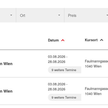
Ort
Preis
Kursort
Datum
03.08.2026 -
Faulmanngass
28.08.2026
Kursdetail: Italienisch-Intensivkurs C1 in Wien (10780773
in Wien
1040 Wien
9 weitere Termine
03.08.2026 -
Faulmanngass
28.08.2026
Kursdetail: Italienisch-Intensivkurs C2 in Wien (10780774
in Wien
1040 Wien
9 weitere Termine