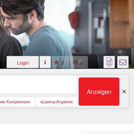
Login
0
0
Anzeigen
tale Kompetenzen
eLearing-Angebote