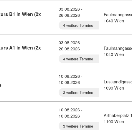
03.08.2026 -
urs B1 in Wien (2x
Faulmanngass
26.08.2026
alienisch-Gruppenkurs B1 in Wien (2x Woche) (10780340)
1040 Wien
4 weitere Termine
03.08.2026 -
urs A1 in Wien (2x
Faulmanngass
26.08.2026
alienisch-Gruppenkurs A1 in Wien (2x Woche) (10780333)
1040 Wien
4 weitere Termine
10.08.2026 -
Lustkandlgass
10.08.2026
Kursdetail: Italienisch A2/B1 Onlinekurs (11455661)
s
1090 Wien
3 weitere Termine
10.08.2026 -
Arthaberplatz 
10.08.2026
lienisch A1 (11455548)
1100 Wien
3 weitere Termine