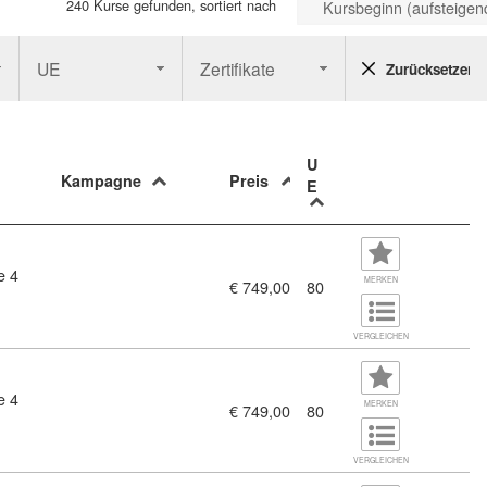
240 Kurse gefunden, sortiert nach
Kursbeginn (aufsteigen
UE
Zertifikate
Zurücksetzen
U
Kampagne
Preis
E
e 4
)
MERKEN
€ 749,00
80
VERGLEICHEN
e 4
)
MERKEN
€ 749,00
80
VERGLEICHEN