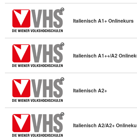
K
Italienisch A1+ Onlinekurs
Italienisch A1++/A2 Onlinek
Kursdetail: It
Italienisch A2+
Italienisch A2/A2+ Onlineku