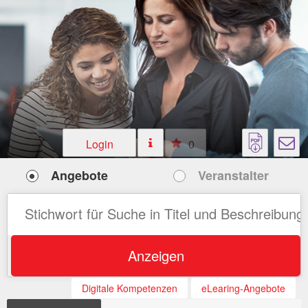
Login
0
Angebote
Veranstalter
Anzeigen
Digitale Kompetenzen
eLearing-Angebote