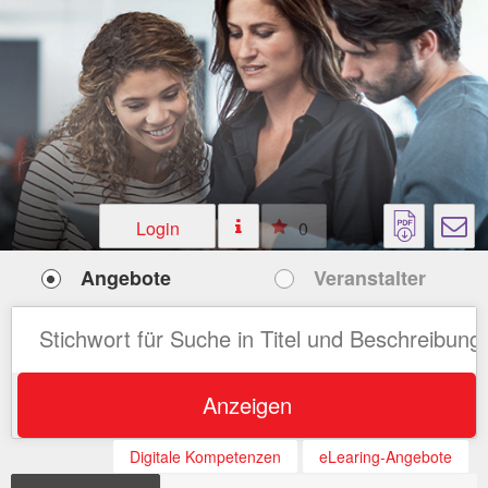
Login
0
Angebote
Veranstalter
Anzeigen
Digitale Kompetenzen
eLearing-Angebote