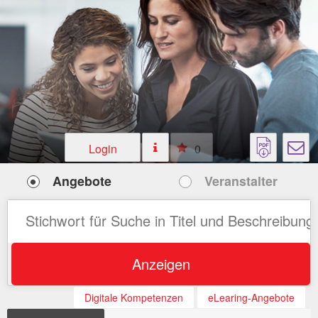
Login
0
Angebote
Veranstalter
Anzeigen
Digitale Kompetenzen
eLearing-Angebote