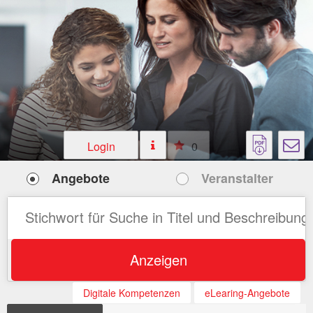
Login
0
Angebote
Veranstalter
Anzeigen
Digitale Kompetenzen
eLearing-Angebote