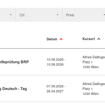
Ort
Preis
Kursort
Datum
Alfred-Dallinge
10.08.2026 -
Kursdetail: Informationsabend Berufsreifeprü
eifeprüfung BRP
Platz 1
10.08.2026
1030 Wien
Alfred-Dallinge
07.09.2026 -
Kursdetail: BRP Vorbereitungslehrgang Deutsch
 Deutsch - Tag
Platz 1
26.04.2027
1030 Wien