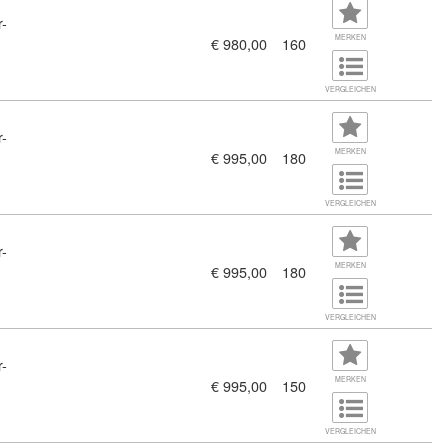
r-
sch - Abend (11458228)
MERKEN
€ 980,00
160
VERGLEICHEN
r-
MERKEN
€ 995,00
180
 Englisch - Tag (11458229)
VERGLEICHEN
r-
MERKEN
€ 995,00
180
ache Englisch - Abend (11458230)
VERGLEICHEN
r-
MERKEN
€ 995,00
150
esen (11458226)
VERGLEICHEN