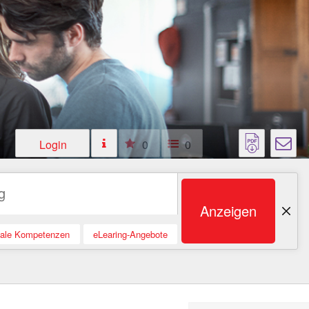
Login
0
0
Anzeigen
tale Kompetenzen
eLearing-Angebote