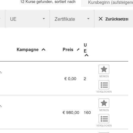
12 Kurse gefunden, sortiert nach
Kursbeginn (aufsteigen
UE
Zertifikate
Zurücksetzen
U
Kampagne
Preis
E
r-
fung BRP (11458026)
MERKEN
€ 0,00
2
VERGLEICHEN
r-
 - Tag (11458227)
MERKEN
€ 980,00
160
VERGLEICHEN