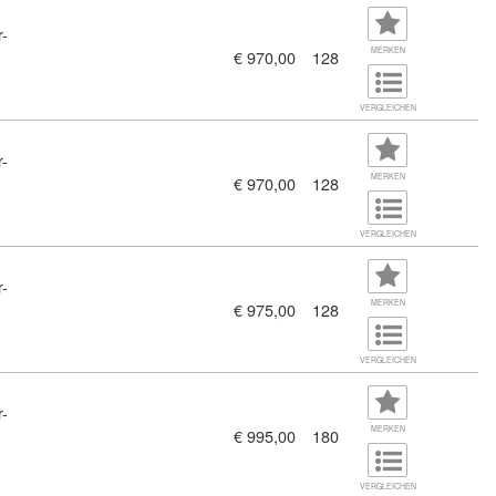
r-
inenbau (11458234)
MERKEN
€ 970,00
128
VERGLEICHEN
r-
technik (11458235)
MERKEN
€ 970,00
128
VERGLEICHEN
r-
MERKEN
€ 975,00
128
ationsmanagement & Medientechnik (11458236)
VERGLEICHEN
r-
ematik - Tag (11458232)
MERKEN
€ 995,00
180
VERGLEICHEN