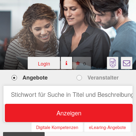
Login
0
Angebote
Veranstalter
Anzeigen
Digitale Kompetenzen
eLearing-Angebote