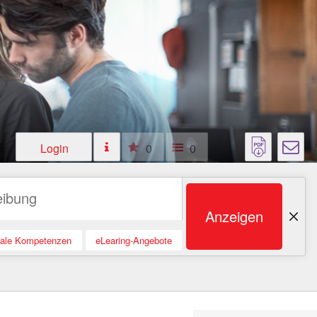
Login
0
0
Anzeigen
tale Kompetenzen
eLearing-Angebote