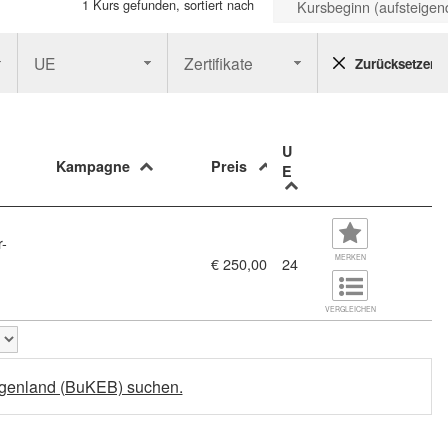
1 Kurs gefunden, sortiert nach
Kursbeginn (aufsteigen
UE
Zertifikate
Zurücksetzen
U
Kampagne
Preis
E
r-
MERKEN
€ 250,00
24
/C2 (11459100)
VERGLEICHEN
urgenland (BuKEB) suchen.