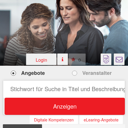
Login
0
Angebote
Veranstalter
Anzeigen
Digitale Kompetenzen
eLearing-Angebote