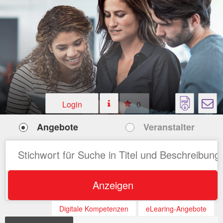
Login
0
Angebote
Veranstalter
Anzeigen
Digitale Kompetenzen
eLearing-Angebote