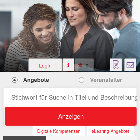
Login
0
Angebote
Veranstalter
Anzeigen
Digitale Kompetenzen
eLearing-Angebote