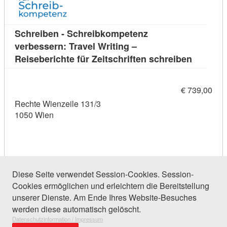
Schreiben - Schreibkompetenz
verbessern: Travel Writing –
Kursdetai
Reiseberichte für Zeitschriften schreiben
€ 739,00
Rechte Wienzeile 131/3
1050 Wien
Diese Seite verwendet Session-Cookies. Session-
Cookies ermöglichen und erleichtern die Bereitstellung
37 Einträge gefunden (1 von 2)
unserer Dienste. Am Ende Ihres Website-Besuches
werden diese automatisch gelöscht.
Datenschutzinformation / Impressum