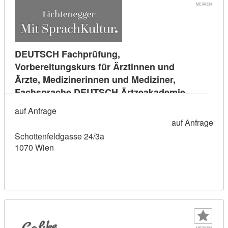
MERKEN
DEUTSCH Fachprüfung,
Vorbereitungskurs für Ärztinnen und
Ärzte, Medizinerinnen und Mediziner,
Kursdetail
Fachsprache DEUTSCH Ärtzeakademie
auf Anfrage
auf Anfrage
Schottenfeldgasse 24/3a
1070 Wien
MERKEN