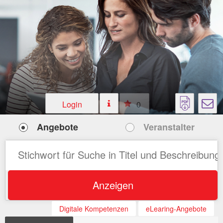
Login
0
Angebote
Veranstalter
Anzeigen
Digitale Kompetenzen
eLearing-Angebote