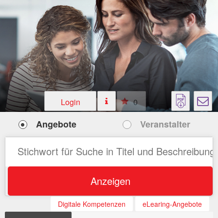
Login
0
Angebote
Veranstalter
Anzeigen
Digitale Kompetenzen
eLearing-Angebote