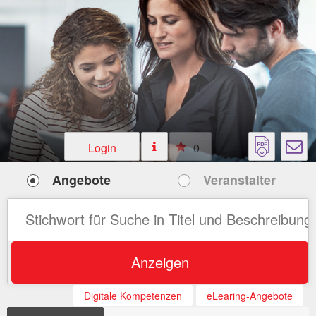
Login
0
Angebote
Veranstalter
Anzeigen
Digitale Kompetenzen
eLearing-Angebote