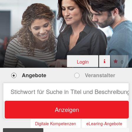
Login
0
Angebote
Veranstalter
Anzeigen
Digitale Kompetenzen
eLearing-Angebote