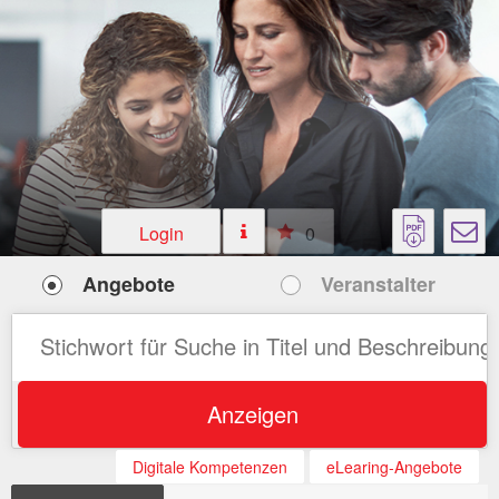
Login
0
Angebote
Veranstalter
Anzeigen
Digitale Kompetenzen
eLearing-Angebote