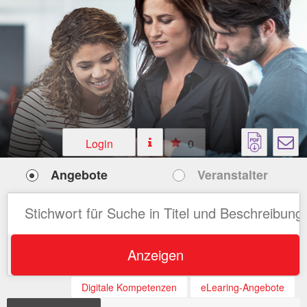
Login
0
Angebote
Veranstalter
Anzeigen
Digitale Kompetenzen
eLearing-Angebote