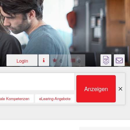
Login
0
0
Anzeigen
tale Kompetenzen
eLearing-Angebote