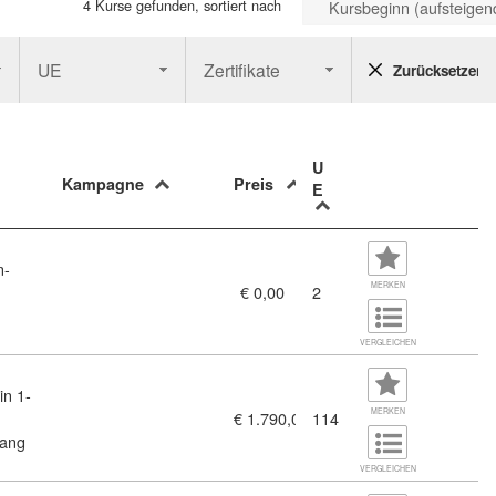
4 Kurse gefunden, sortiert nach
Kursbeginn (aufsteigen
UE
Zertifikate
Zurücksetzen
U
Kampagne
Preis
E
n-
11445289)
MERKEN
€ 0,00
2
VERGLEICHEN
in 1-
MERKEN
€ 1.790,00
114
lberufen, Bildungsberatung und Erwachsenenbildung – Basismod
gang
VERGLEICHEN