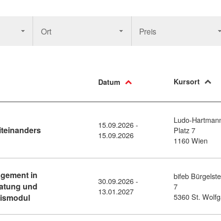
Ort
Preis
Kursort
Datum
Ludo-Hartman
15.09.2026 -
Kursdetail: Rundgang im Garten des Miteinanders (
teinanders
Platz 7
15.09.2026
1160 Wien
gement in
bifeb Bürgelste
30.09.2026 -
ratung und
7
13.01.2027
Kursdetail: Diplomlehrgang Case Management in Sozia
5360 St. Wolf
sismodul