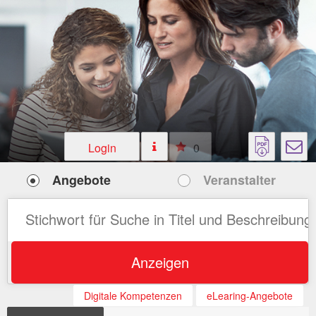
Login
0
Angebote
Veranstalter
Anzeigen
Digitale Kompetenzen
eLearing-Angebote