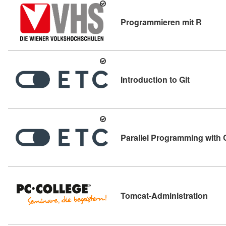
Kursde
Programmieren mit R
Kursdetail
Introduction to Git
Parallel Programming with
Kursd
Tomcat-Administration