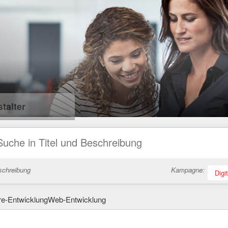
talter
schreibung
Kampagne:
Digi
re-EntwicklungWeb-Entwicklung