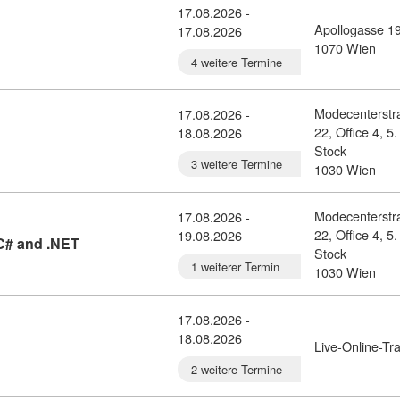
17.08.2026 -
Apollogasse 1
17.08.2026
tail: Programmieren mit R (11453814)
1070 Wien
4 weitere Termine
Modecenterstr
17.08.2026 -
22, Office 4, 5.
18.08.2026
: Introduction to Git (11383396)
Stock
3 weitere Termine
1030 Wien
Modecenterstr
17.08.2026 -
22, Office 4, 5.
19.08.2026
Kursdetail: Parallel Programming with C# and .NET 
 C# and .NET
Stock
1 weiterer Termin
1030 Wien
17.08.2026 -
18.08.2026
etail: Tomcat-Administration (10376478)
Live-Online-Tra
2 weitere Termine