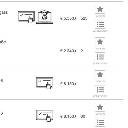
gass
MERKEN
€ 5.550,00
525
VERGLEICHEN
aße
7)
MERKEN
€ 2.340,00
21
VERGLEICHEN
 6
lopment (3269675)
MERKEN
€ 8.150,00
VERGLEICHEN
 6
opment (3269674)
MERKEN
€ 8.150,00
60