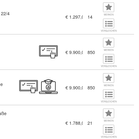
 22/4
MERKEN
€ 1.297,00
14
VERGLEICHEN
794)
MERKEN
€ 9.900,00
850
VERGLEICHEN
ne
7275870)
MERKEN
€ 9.900,00
850
VERGLEICHEN
aße
hrung für Einsteiger (11383554)
MERKEN
€ 1.788,00
21
VERGLEICHEN