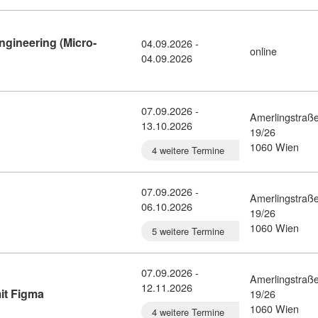
gineering (Micro-
04.09.2026 -
online
-Centred Software Engineering (Micro-Credential) (11239418)
04.09.2026
07.09.2026 -
Amerlingstraß
13.10.2026
Press (11208902)
19/26
1060 Wien
4 weitere Termine
07.09.2026 -
Amerlingstraß
06.10.2026
Press (11208901)
19/26
1060 Wien
5 weitere Termine
07.09.2026 -
Amerlingstraß
12.11.2026
Kursdetail: Lehrgang: UX/UI - Design mit Figma (112089
it Figma
19/26
1060 Wien
4 weitere Termine