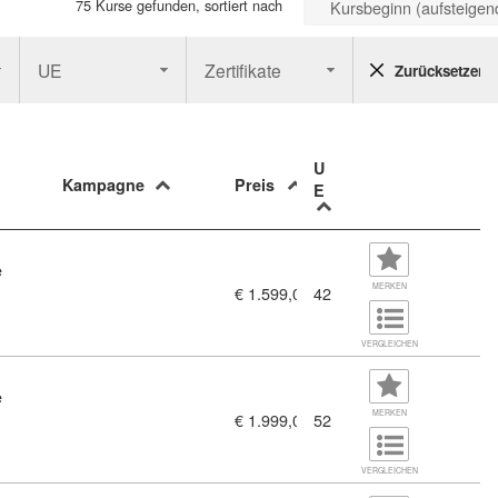
75 Kurse gefunden, sortiert nach
Kursbeginn (aufsteigen
UE
Zertifikate
Zurücksetzen
U
Kampagne
Preis
E
e
MERKEN
€ 1.599,00
42
VERGLEICHEN
e
MERKEN
€ 1.999,00
52
VERGLEICHEN