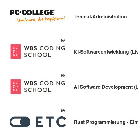
Kursd
Tomcat-Administration
KI-Softwareentwicklung (Li
AI Software Development (L
Rust Programmierung - Einf