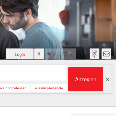
Login
0
0
Anzeigen
tale Kompetenzen
eLearing-Angebote