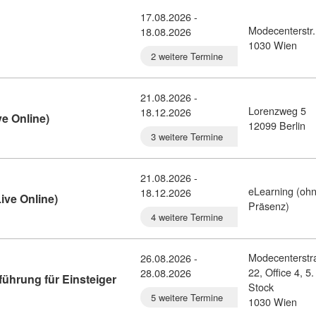
17.08.2026 -
Modecenterstr.
18.08.2026
etail: Tomcat-Administration (10376413)
1030 Wien
2 weitere Termine
21.08.2026 -
Lorenzweg 5
18.12.2026
Kursdetail: KI-Softwareentwicklung (Live Online) (7423
ve Online)
12099 Berlin
3 weitere Termine
21.08.2026 -
eLearning (oh
18.12.2026
Kursdetail: AI Software Development (Live Online) (
ive Online)
Präsenz)
4 weitere Termine
Modecenterstr
26.08.2026 -
22, Office 4, 5.
28.08.2026
Kursdetail: Rust Programmierung - Einfü
ührung für Einsteiger
Stock
5 weitere Termine
1030 Wien