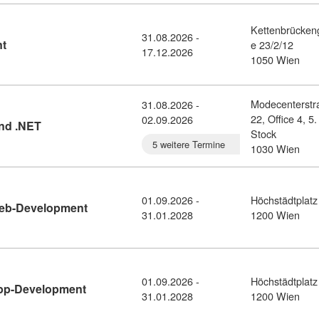
Kettenbrücken
31.08.2026 -
Kursdetail: Full Stack Web Development (11227178)
nt
e 23/2/12
17.12.2026
1050 Wien
Modecenterstr
31.08.2026 -
22, Office 4, 5.
02.09.2026
Kursdetail: Advanced Features in C# und .NET (1138372
nd .NET
Stock
5 weitere Termine
1030 Wien
01.09.2026 -
Höchstädtplatz
Kursdetail: Akademischer Lehrgang Web-Deve
eb-Development
31.01.2028
1200 Wien
01.09.2026 -
Höchstädtplatz
Kursdetail: Akademischer Lehrgang App-Devel
pp-Development
31.01.2028
1200 Wien