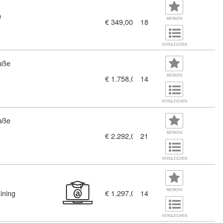
9
MERKEN
€ 349,00
18
VERGLEICHEN
aße
MERKEN
€ 1.758,00
14
VERGLEICHEN
aße
(11383312)
MERKEN
€ 2.292,00
21
VERGLEICHEN
MERKEN
ining
€ 1.297,00
14
VERGLEICHEN