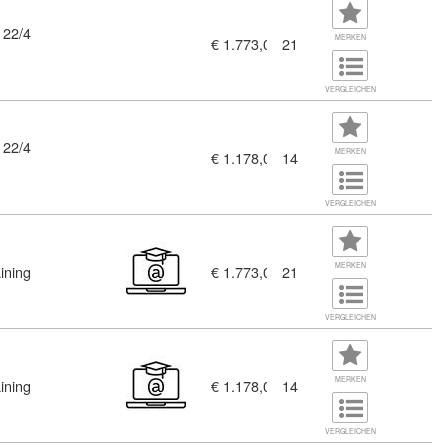
 22/4
n*innen (10376525)
MERKEN
€ 1.773,00
21
VERGLEICHEN
 22/4
MERKEN
€ 1.178,00
14
VERGLEICHEN
n*innen (10376460)
MERKEN
ining
€ 1.773,00
21
VERGLEICHEN
MERKEN
ining
€ 1.178,00
14
VERGLEICHEN