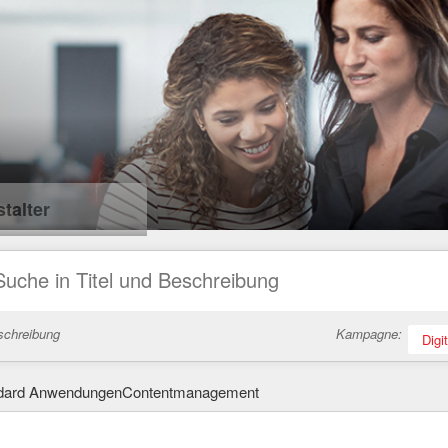
talter
schreibung
Kampagne:
Digi
dard AnwendungenContentmanagement