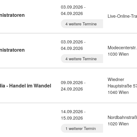
03.09.2026 -
04.09.2026
Kursdetail: TYPO3-Aufbaukurs fr Administratoren (1
nistratoren
Live-Online-Tra
4 weitere Termine
03.09.2026 -
Modecenterstr.
04.09.2026
Kursdetail: TYPO3-Aufbaukurs fr Administratoren (1
nistratoren
1030 Wien
4 weitere Termine
Wiedner
09.09.2026 -
Kursdetail: eCommerce und Social Media
a - Handel im Wandel
Hauptstraße 5
24.09.2026
1040 Wien
14.09.2026 -
Nordbahnstraß
15.09.2026
omla Basic (10931196)
1020 Wien
1 weiterer Termin