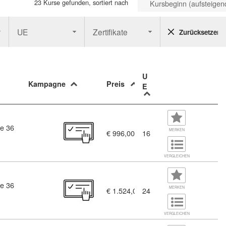
23 Kurse gefunden, sortiert nach
Kursbeginn (aufsteigen
UE
Zertifikate
Zurücksetzen
U
Kampagne
Preis
E
e 36
MERKEN
€ 996,00
16
VERGLEICHEN
e 36
232)
MERKEN
€ 1.524,00
24
VERGLEICHEN