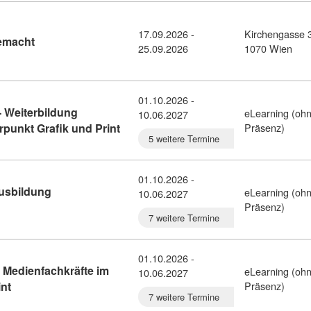
17.09.2026 -
Kirchengasse 
Kursdetail: Website-Erstellung leicht gemacht (6026397)
gemacht
25.09.2026
1070 Wien
01.10.2026 -
 Weiterbildung
eLearning (oh
10.06.2027
Kursdetail: Masterclass Mediendesign -
punkt Grafik und Print
Präsenz)
5 weitere Termine
01.10.2026 -
Ausbildung
eLearning (oh
10.06.2027
aphic Expert Diploma - Ausbildung Mediendesign (10444936)
Präsenz)
7 weitere Termine
01.10.2026 -
 Medienfachkräfte im
eLearning (oh
10.06.2027
Kursdetail: Ausbildung Mediendesign - Medienfachkräfte im S
nt
Präsenz)
7 weitere Termine