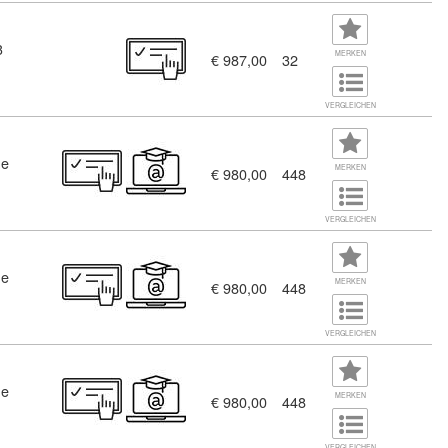
3
MERKEN
€ 987,00
32
VERGLEICHEN
ne
MERKEN
€ 980,00
448
 Weiterbildung Medienfachkräfte im Schwerpunkt Grafik und Prin
VERGLEICHEN
ne
MERKEN
€ 980,00
448
VERGLEICHEN
ne
MERKEN
€ 980,00
448
chwerpunkt Grafik und Print (10444935)
VERGLEICHEN