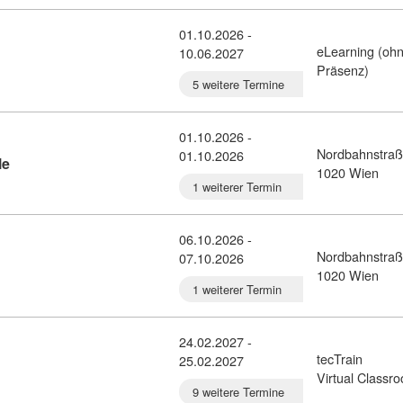
01.10.2026 -
eLearning (oh
10.06.2027
ursdetail: Ausbildung Mediendesign (1634787)
Präsenz)
5 weitere Termine
01.10.2026 -
Nordbahnstraß
01.10.2026
Kursdetail: Grundlagen des LMS Moodle (10931279)
le
1020 Wien
1 weiterer Termin
06.10.2026 -
Nordbahnstraß
07.10.2026
l: Django-CMS Basic (10931203)
1020 Wien
1 weiterer Termin
24.02.2027 -
tecTrain
25.02.2027
ail: WordPress - Aufbau (11393729)
Virtual Classr
9 weitere Termine