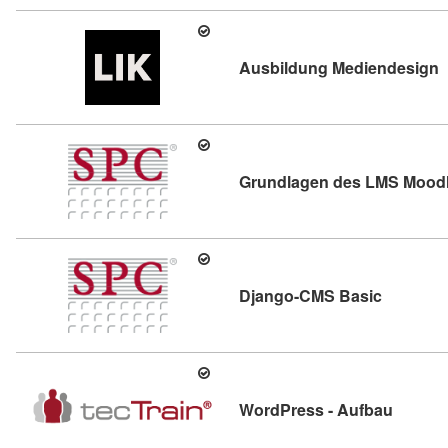
K
Ausbildung Mediendesign
Grundlagen des LMS Mood
Kursdetai
Django-CMS Basic
Kursdet
WordPress - Aufbau