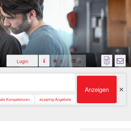
Login
0
0
Anzeigen
tale Kompetenzen
eLearing-Angebote