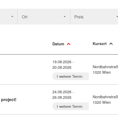
Ort
Preis
Kursort
Datum
19.08.2026 -
Nordbahnstraß
20.08.2026
3 Basic (10931197)
1020 Wien
1 weiterer Termin
24.08.2026 -
Nordbahnstraß
26.08.2026
Kursdetail: WordPress: bring your own project! (10931
project!
1020 Wien
1 weiterer Termin