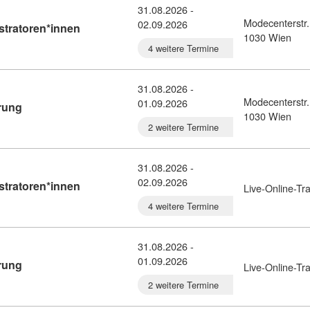
31.08.2026 -
Modecenterstr.
02.09.2026
Kursdetail: TYPO3-Einfhrung fr Administratore
stratoren*innen
1030 Wien
4 weitere Termine
31.08.2026 -
Modecenterstr.
01.09.2026
Kursdetail: TYPO3-fr Redakteure/Einfhrung (10376463)
hrung
1030 Wien
2 weitere Termine
31.08.2026 -
02.09.2026
Kursdetail: TYPO3-Einfhrung fr Administratore
stratoren*innen
Live-Online-Tra
4 weitere Termine
31.08.2026 -
01.09.2026
Kursdetail: TYPO3-fr Redakteure/Einfhrung (10376398)
hrung
Live-Online-Tra
2 weitere Termine