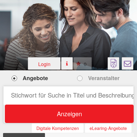
Login
0
Angebote
Veranstalter
Anzeigen
Digitale Kompetenzen
eLearing-Angebote