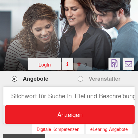
Login
0
Angebote
Veranstalter
Anzeigen
Digitale Kompetenzen
eLearing-Angebote