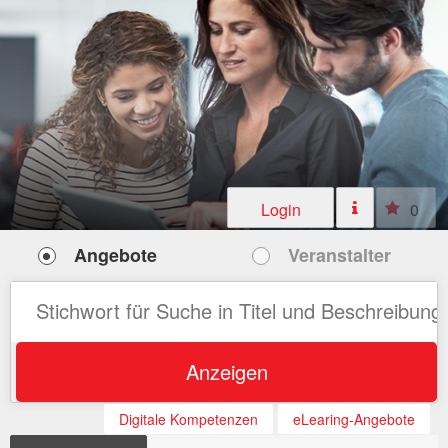
Login
0
Angebote
Veranstalter
Anzeigen
Digitale Kompetenzen
eLearing-Angebote