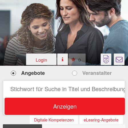
Login
0
Angebote
Veranstalter
Anzeigen
Digitale Kompetenzen
eLearing-Angebote