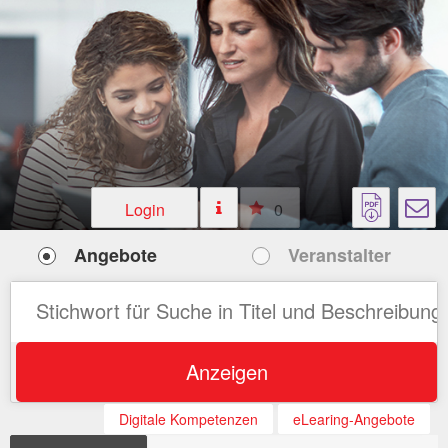
Login
0
Angebote
Veranstalter
Anzeigen
Digitale Kompetenzen
eLearing-Angebote