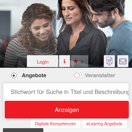
Login
0
Angebote
Veranstalter
Anzeigen
Digitale Kompetenzen
eLearing-Angebote