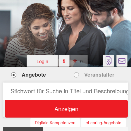
Login
0
Angebote
Veranstalter
Anzeigen
Digitale Kompetenzen
eLearing-Angebote