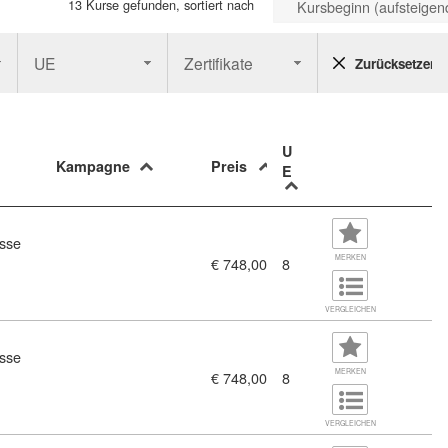
13 Kurse gefunden, sortiert nach
Kursbeginn (aufsteigen
UE
Zertifikate
Zurücksetzen
U
Kampagne
Preis
E
sse
MERKEN
€ 748,00
8
 in Österreich (7330449)
VERGLEICHEN
sse
MERKEN
€ 748,00
8
hutz - Eine Übersicht (7337794)
VERGLEICHEN