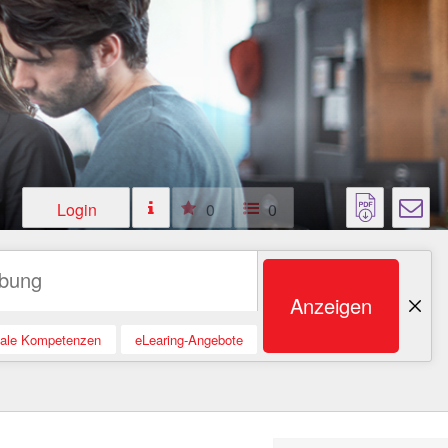
Login
0
0
Anzeigen
tale Kompetenzen
eLearing-Angebote