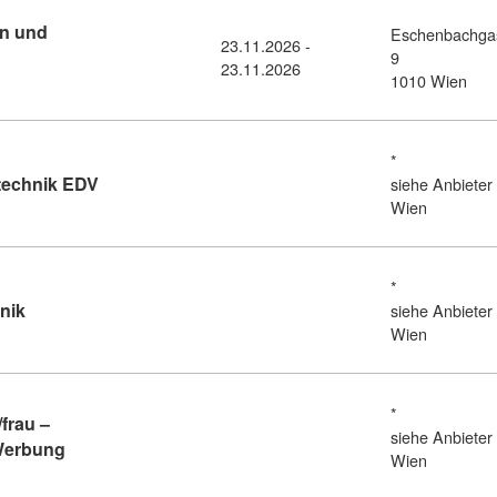
ln und
Eschenbachga
23.11.2026 -
9
23.11.2026
ursdetail: Auswahl von Betriebsmitteln und Schutzeinrichtunge
1010 Wien
*
Kursdetail: VBK LAP Kommunikationstechnik EDV (
echnik EDV
siehe Anbieter
Wien
*
Kursdetail: VBK LAP Kälteanlagentechnik (11408431)
nik
siehe Anbieter
Wien
*
frau –
siehe Anbieter
Kursdetail: VBK LAP Medienfachmann/frau – Marktkom
Werbung
Wien