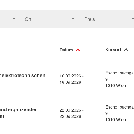
Ort
Preis
Kursort
Datum
Eschenbachga
 elektrotechnischen
16.09.2026 -
9
detail: Gesetzliche Grundlagen der elektrotechnischen Sicherheit
16.09.2026
1010 Wien
Eschenbachga
und ergänzender
22.09.2026 -
9
Kursdetail: Niederspannungsanlagen und ergänzender Brandsc
ht
22.09.2026
1010 Wien