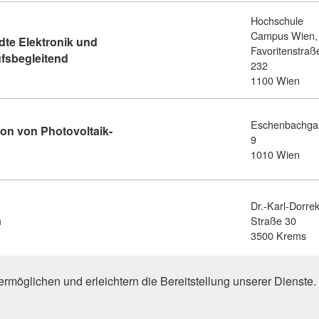
Hochschule
Campus Wien,
te Elektronik und
Favoritenstraß
Kursdetail: Bachelorstudium Angewandte Elektroni
ufsbegleitend
232
1100 Wien
Eschenbachga
tion von Photovoltaik-
9
en für die Installation von Photovoltaik-Anlagen (7337788)
1010 Wien
Dr.-Karl-Dorrek
Kursdetail: Embedded Systems Design (7655710)
n
Straße 30
3500 Krems
 Einträge gefunden (1 von 1)
1
rmöglichen und erleichtern die Bereitstellung unserer Dienst
mtechnik, Informationstechnik" in Weiterbildungsdatenbank Bu