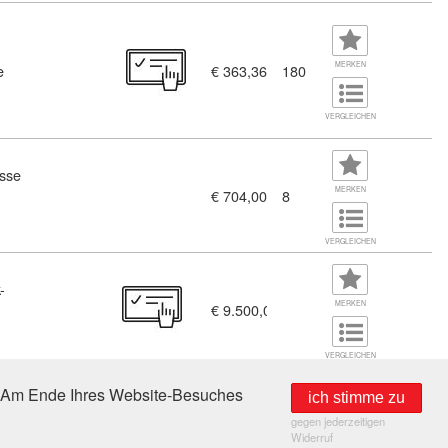
MERKEN
e
€ 363,36
180
k und Technische Informatik, berufsbegleitend (9575917)
VERGLEICHEN
sse
MERKEN
€ 704,00
8
VERGLEICHEN
-
MERKEN
€ 9.500,00
VERGLEICHEN
e. Am Ende Ihres Website-Besuches
ich stimme zu
gegen jederzeitigen
rgenland (BuKEB) suchen.
Widerruf