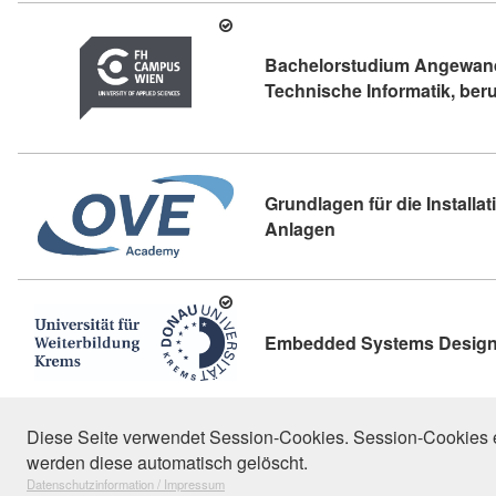
Bachelorstudium Angewand
Technische Informatik, ber
Grundlagen für die Installa
Kursdetail: Grundlag
Anlagen
Embedded Systems Desig
13
Diese Seite verwendet Session-Cookies. Session-Cookies e
werden diese automatisch gelöscht.
"Feinwerktechnik, Syste
Datenschutzinformation / Impressum