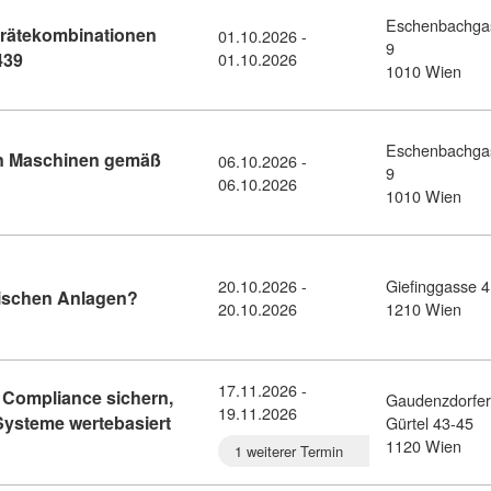
Eschenbachga
rätekombinationen
01.10.2026 -
9
Kursdetail: Niederspannungs-Schaltgerätekombinationen g
439
01.10.2026
1010 Wien
Eschenbachga
on Maschinen gemäß
06.10.2026 -
9
 Elektrische Ausrüstung von Maschinen gemäß OVE EN 60204-1 (
06.10.2026
1010 Wien
20.10.2026 -
Giefinggasse 4
Kursdetail: Sicherer Umgang mit elektrischen
rischen Anlagen?
20.10.2026
1210 Wien
17.11.2026 -
Compliance sichern,
Gaudenzdorfer
19.11.2026
-Systeme wertebasiert
Gürtel 43-45
assador Training: Compliance sichern, Mitarbeiter einbeziehen, 
1120 Wien
1 weiterer Termin