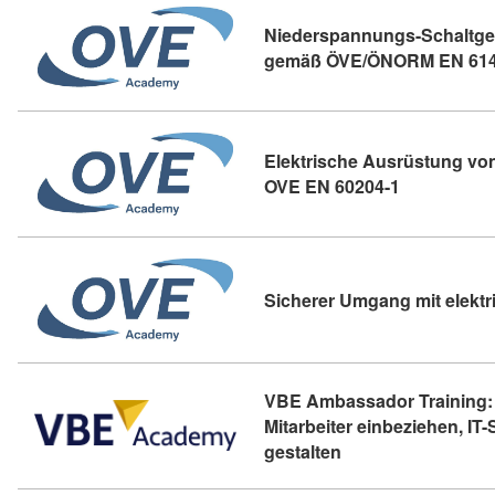
Niederspannungs-Schaltge
gemäß ÖVE/ÖNORM EN 61
Elektrische Ausrüstung v
Kursdetail:
OVE EN 60204-1
Sicherer Umgang mit elekt
VBE Ambassador Training: 
Mitarbeiter einbeziehen, IT
Kursdetail: VBE Amb
gestalten