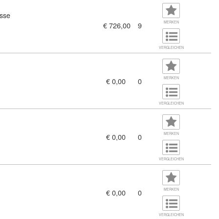
sse
MERKEN
€ 726,00
9
n für Niederspannungsanlagen (7337796)
VERGLEICHEN
11408429)
MERKEN
€ 0,00
0
VERGLEICHEN
MERKEN
€ 0,00
0
VERGLEICHEN
MERKEN
€ 0,00
0
munikation und Werbung (10906475)
VERGLEICHEN