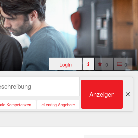
Login
0
0
Anzeigen
tale Kompetenzen
eLearing-Angebote