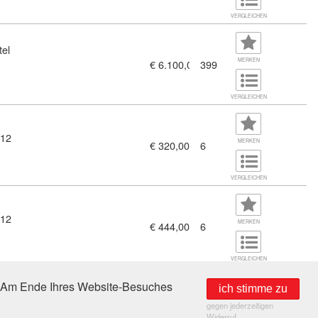
VERGLEICHEN
tel
MERKEN
€ 6.100,00
399
Komplexe Projekte und Bauten) (11381339)
VERGLEICHEN
 12
MERKEN
€ 320,00
6
agen (11381013)
VERGLEICHEN
 12
MERKEN
€ 444,00
6
VERGLEICHEN
e. Am Ende Ihres Website-Besuches
ich stimme zu
gegen jederzeitigen
uKEB) suchen.
Widerruf