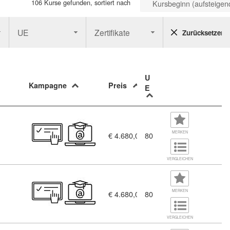
106 Kurse gefunden, sortiert nach
Kursbeginn (aufsteigen
UE
Zertifikate
Zurücksetzen
U
Kampagne
Preis
E
925338)
MERKEN
€ 4.680,00
80
VERGLEICHEN
ION (8925311)
MERKEN
€ 4.680,00
80
VERGLEICHEN