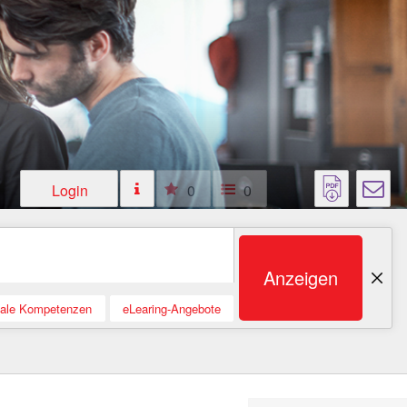
Login
0
0
Anzeigen
tale Kompetenzen
eLearing-Angebote