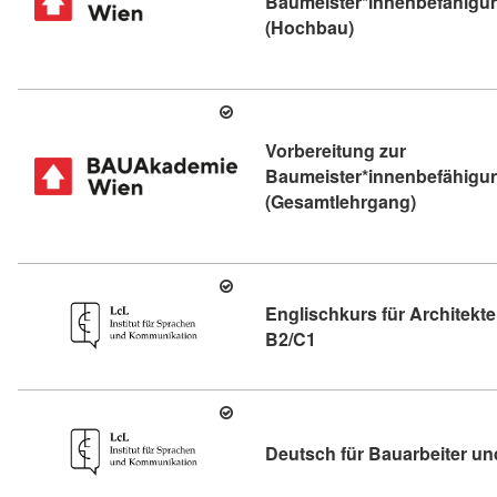
Baumeister*innenbefähigun
Kursdetail: Vorbe
(Hochbau)
Vorbereitung zur
Baumeister*innenbefähigu
Kursdetail
(Gesamtlehrgang)
Englischkurs für Architekt
Kursdetail: Englischku
B2/C1
Deutsch für Bauarbeiter u