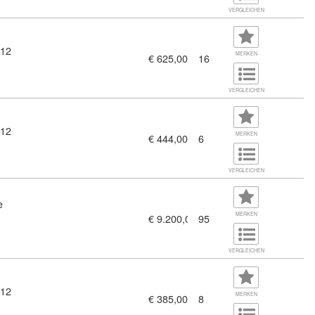
VERGLEICHEN
 12
MERKEN
€ 625,00
16
VERGLEICHEN
 12
MERKEN
€ 444,00
6
98)
VERGLEICHEN
e
MERKEN
€ 9.200,00
95
n Österreich (9917795)
VERGLEICHEN
 12
MERKEN
€ 385,00
8
(Brandschutzwart:in - BSW) (11381645)