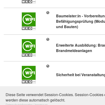
Baumeister:in - Vorbereitun
Befähigungsprüfung (Modul
Kursdetail: Baum
und Bauten)
Erweiterte Ausbildung: Bra
Kursdet
Brandmeldeanlagen
Sicherheit bei Veranstaltu
106 Eintr
Diese Seite verwendet Session-Cookies. Session-Cookies e
werden diese automatisch gelöscht.
"Bauwesen, R
Datenschutzinformation / Impressum