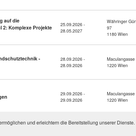
g auf die
Währinger Gür
25.09.2026 -
 2: Komplexe Projekte
97
28.05.2027
eister:in - Vorbereitung auf die Befähigungsprüfung (Modul 2: 
1180 Wien
ndschutztechnik -
28.09.2026 -
Maculangasse
ail: Erweiterte Ausbildung: Brandschutztechnik - Brandmeldeanl
28.09.2026
1220 Wien
29.09.2026 -
Maculangasse
Kursdetail: Sicherheit bei Veranstaltungen (11380792)
ngen
29.09.2026
1220 Wien
äge gefunden (1 von 6)
1
2
3
4
5
rmöglichen und erleichtern die Bereitstellung unserer Dienst
aumausstattung" in Weiterbildungsdatenbank Burgenland (B