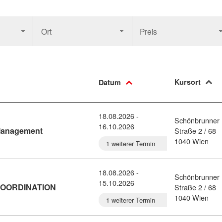
Ort
Preis
Kursort
Datum
18.08.2026 -
Schönbrunner
16.10.2026
Kursdetail: PRACTITIONER openBIM Management (8
Management
Straße 2 / 68
1040 Wien
1 weiterer Termin
18.08.2026 -
Schönbrunner
15.10.2026
Kursdetail: PRACTITIONER openBIM COORDINAT
COORDINATION
Straße 2 / 68
1040 Wien
1 weiterer Termin