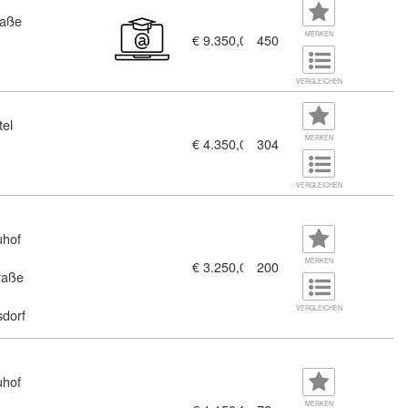
raße
MERKEN
€ 9.350,00
450
VERGLEICHEN
tel
MERKEN
€ 4.350,00
304
g auf die Befähigungsprüfung (Modul 1A: Bautechnologie) (11379
VERGLEICHEN
uhof
MERKEN
€ 3.250,00
200
raße
üfung -Modul 1 - Statik und Baukonstruktion (A) (10568390)
VERGLEICHEN
dorf
uhof
MERKEN