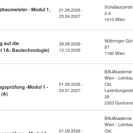
Schallautzerst
zbaumeister - Modul 1,
21.08.2026 -
2-4
skurs zum Holzbaumeister - Modul 1, 2 & 3 (1685399)
23.04.2027
1010 Wien
Währinger Gür
g auf die
28.08.2026 -
97
Kursdetail: Baumeister:in - Vorbereitun
 1A: Bautechnologie)
12.12.2026
1180 Wien
BAUAkademie
Wien - Lehrba
01.09.2026 -
Ost,
gsprüfung -Modul 1 -
23.01.2027
Laxenburgerst
Kursdetail: Vorbereitung zur Baumeister*innenbefähigungspr
 (A)
28
2353 Guntrams
BAUAkademie
Wien - Lehrba
01.09.2026 -
Ost,