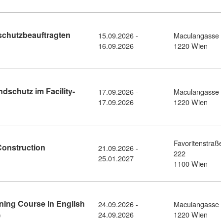
schutzbeauftragten
15.09.2026 -
Maculangasse
 zum/zur Brandschutzbeauftragten (BSB) (11380785)
16.09.2026
1220 Wien
dschutz im Facility-
17.09.2026 -
Maculangasse
eiterte Ausbildung: Brandschutz im Facility-Management (113809
17.09.2026
1220 Wien
Favoritenstraß
Construction
21.09.2026 -
222
ursdetail: Zertifikatsprogramm Lean Construction Management i
25.01.2027
1100 Wien
ining Course in English
24.09.2026 -
Maculangasse
Kursdetail: Fire Protection Warden Training Course in English 
)
24.09.2026
1220 Wien