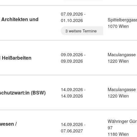
07.09.2026 -
 Architekten und
Spittelberggas
01.10.2026
eutsch für Bauingenieure, Architekten und Bauwesen B2+ (11405
1070 Wien
3 weitere Termine
09.09.2026 -
Maculangasse
Kursdetail: Brandschutz bei Feuer- und Heißarbei
 Heißarbeiten
09.09.2026
1220 Wien
14.09.2026 -
Maculangasse
Kursdetail: Ausbildung zum/zur Brandschu
chutzwart:in (BSW)
14.09.2026
1220 Wien
Währinger Gür
wesen /
14.09.2026 -
97
ursdetail: Werkmeisterschule für Bauwesen / Abendlehrgang - 1.
07.06.2027
1180 Wien