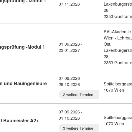
gsprüfung - Modul 1
07.11.2026
Laxenburgerst
reitung zur Baumeister*innenbefähigungsprüfung - Modul 1 (Hoc
28
2353 Guntrams
BAUAkademie
Wien - Lehrba
01.09.2026 -
Ost,
ngsprüfung -Modul 1
23.01.2027
Laxenburgerst
: Vorbereitung zur Baumeister*innenbefähigungsprüfung -Modul
28
2353 Guntrams
07.09.2026 -
en und Bauingenieure
Spittelberggas
29.10.2026
rs für Architekten und Bauingenieure B2/C1 (11408736)
1070 Wien
2 weitere Termine
07.09.2026 -
Spittelberggas
01.10.2026
Kursdetail: Deutsch für Bauarbeiter und Baum
nd Baumeister A2+
1070 Wien
3 weitere Termine