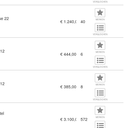
VERGLEICHEN
se 22
MERKEN
€ 1.240,00
40
974)
VERGLEICHEN
 12
ten (11381294)
MERKEN
€ 444,00
6
VERGLEICHEN
 12
tzwart:in (BSW) (11381224)
MERKEN
€ 385,00
8
VERGLEICHEN
tel
MERKEN
€ 3.100,00
572
 Klasse (11380935)