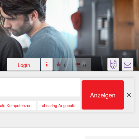
Login
0
0
Anzeigen
tale Kompetenzen
eLearing-Angebote