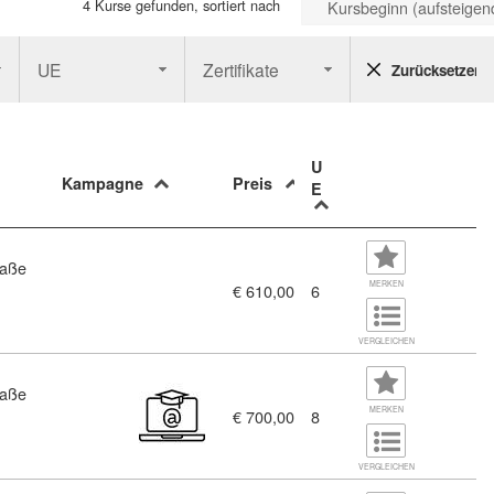
4 Kurse gefunden, sortiert nach
Kursbeginn (aufsteigen
UE
Zertifikate
Zurücksetzen
U
Kampagne
Preis
E
raße
MERKEN
€ 610,00
6
VERGLEICHEN
raße
r Liegenschaften (1826615)
MERKEN
€ 700,00
8
VERGLEICHEN