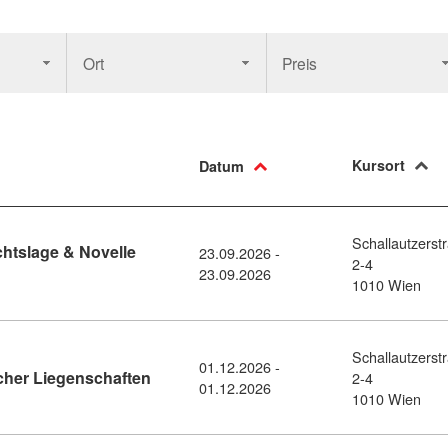
Ort
Preis
Kursort
Datum
Schallautzerst
htslage & Novelle
23.09.2026 -
2-4
Update zu Rechtslage & Novelle 2026 (519365)
23.09.2026
1010 Wien
Schallautzerst
01.12.2026 -
Kursdetail: Bewertung forstwirtschaftliche
icher Liegenschaften
2-4
01.12.2026
1010 Wien