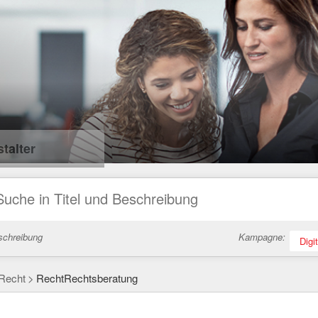
talter
schreibung
Kampagne:
Digi
Recht
RechtRechtsberatung