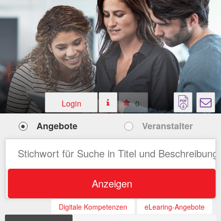
Login
0
Angebote
Veranstalter
Anzeigen
Digitale Kompetenzen
eLearing-Angebote