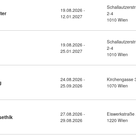
Schallautzerst
19.08.2026 -
Kursdetail: Lehrgang Immobilienverwalter (10353820)
ter
2-4
12.01.2027
1010 Wien
Schallautzerst
19.08.2026 -
ail: Lehrgang Bauträger (10353810)
2-4
25.01.2027
1010 Wien
24.08.2026 -
Kirchengasse 
Kursdetail: Recruiting - Diplomlehrgang (6026428)
g
25.09.2026
1070 Wien
27.08.2026 -
Eiswerkstraße
Kursdetail: Finanzrecht und Wirtschaftsethik (10515973)
sethik
29.08.2026
1220 Wien