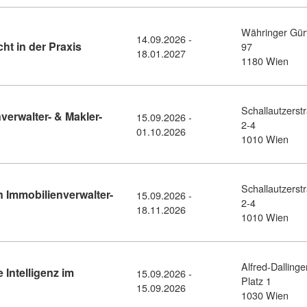
Währinger Gür
14.09.2026 -
Kursdetail: Diplomlehrgang - Arbeitsrecht in de
ht in der Praxis
97
18.01.2027
1180 Wien
Schallautzerst
erwalter- & Makler-
15.09.2026 -
2-4
agenkurs Immobilienverwalter- & Makler-Assistenz (10353825)
01.10.2026
1010 Wien
Schallautzerst
en Immobilienverwalter-
15.09.2026 -
2-4
Ausbildung zur zertifizierten Immobilienverwalter-Assistenz WGG 
18.11.2026
1010 Wien
Alfred-Dallinge
 Intelligenz im
15.09.2026 -
Platz 1
beitsrecht und Künstliche Intelligenz im Unternehmen (11459469)
15.09.2026
1030 Wien