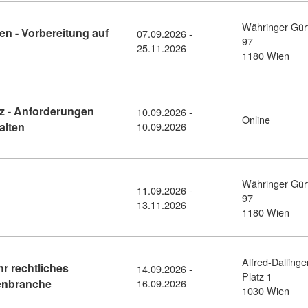
Währinger Gür
en - Vorbereitung auf
07.09.2026 -
97
sdetail: Arbeitskräfteüberlasser:innen - Vorbereitung auf die B
25.11.2026
1180 Wien
nz - Anforderungen
10.09.2026 -
Online
Kursdetail: Die neue Entgelttransparenz - Anforderungen v
alten
10.09.2026
Währinger Gür
11.09.2026 -
detail: Modul: Wirtschaftsrecht (11379366)
97
13.11.2026
1180 Wien
Alfred-Dallinge
r rechtliches
14.09.2026 -
Platz 1
Kursdetail: Immobilienrecht kompakt: Ihr rechtliche
enbranche
16.09.2026
1030 Wien