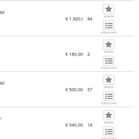
tel
MERKEN
€ 1.920,00
84
efähigungsprüfung (11380906)
VERGLEICHEN
MERKEN
€ 180,00
2
erstehen, Umsetzung gestalten (11379640)
VERGLEICHEN
tel
MERKEN
€ 500,00
57
VERGLEICHEN
r-
MERKEN
€ 540,00
16
s Fundament in der Immobilienbranche (11459350)
VERGLEICHEN