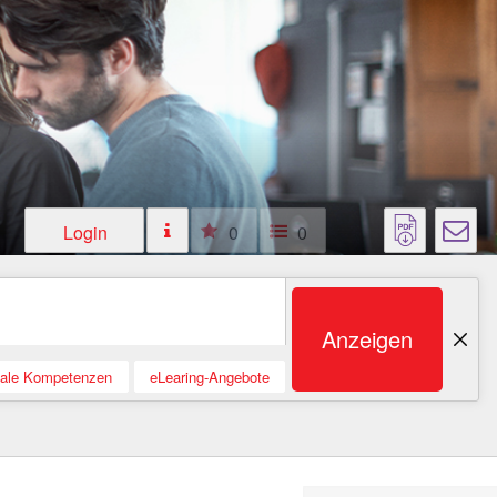
Login
0
0
Anzeigen
tale Kompetenzen
eLearing-Angebote