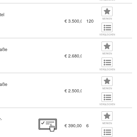
tel
r Praxis (11381285)
MERKEN
€ 3.500,00
120
VERGLEICHEN
raße
MERKEN
€ 2.680,00
VERGLEICHEN
raße
MERKEN
€ 2.500,00
(10353802)
VERGLEICHEN
r-
MERKEN
€ 390,00
6