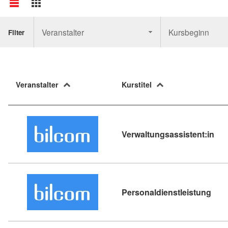
Veranstalter
Kursbeginn
Filter
Veranstalter
Kurstitel
Kur
Verwaltungsassistent:in
Kurs
Personaldienstleistung