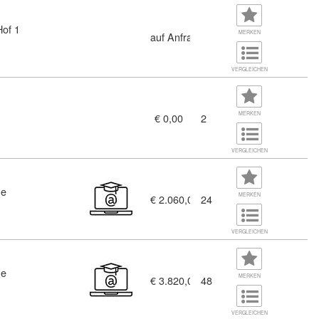
Hof 1
MERKEN
auf Anfrage
VERGLEICHEN
MERKEN
€ 0,00
2
Vorbereitung auf die Befähigungsprüfung - Informationsveranstal
VERGLEICHEN
ne
cht (644866)
MERKEN
€ 2.060,00
24
VERGLEICHEN
ne
MERKEN
€ 3.820,00
48
VERGLEICHEN