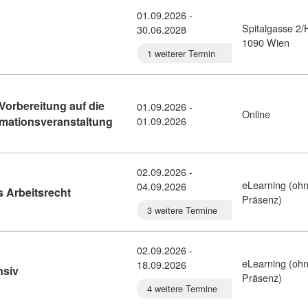
01.09.2026 -
Spitalgasse 2/
30.06.2028
tail: Internationale Studien (2434179)
1090 Wien
1 weiterer Termin
Vorbereitung auf die
01.09.2026 -
Online
Kursdetail: Arbeitskräfteüberlassung - 
rmationsveranstaltung
01.09.2026
02.09.2026 -
eLearning (oh
04.09.2026
Kursdetail: Lehrgang Einführung in das Arbeitsre
 Arbeitsrecht
Präsenz)
3 weitere Termine
02.09.2026 -
eLearning (oh
18.09.2026
Kursdetail: Lehrgang Arbeitsrecht intensiv (795367)
nsiv
Präsenz)
4 weitere Termine