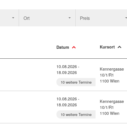
Ort
Preis
Kursort
Datum
10.08.2026 -
Kennergasse
18.09.2026
sdetail: Verwaltungsassistent:in (7356150)
10/1/R1
1100 Wien
10 weitere Termine
10.08.2026 -
Kennergasse
18.09.2026
detail: Personaldienstleistung (7356142)
10/1/R1
1100 Wien
10 weitere Termine