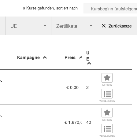
9 Kurse gefunden, sortiert nach
Kursbeginn (aufsteigen
UE
Zertifikate
Zurücksetzen
U
Kampagne
Preis
E
r-
MERKEN
€ 0,00
2
VERGLEICHEN
r-
 ÖNORM D 2040 (11459014)
MERKEN
€ 1.670,00
40
VERGLEICHEN