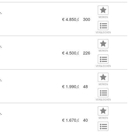
r-
MERKEN
€ 4.850,00
300
VERGLEICHEN
r-
MERKEN
€ 4.500,00
226
(11459012)
VERGLEICHEN
r-
gem. ÖNORM D 2040 (11459016)
MERKEN
€ 1.990,00
48
VERGLEICHEN
r-
 ÖNORM D 2040 (11459015)
MERKEN
€ 1.670,00
40