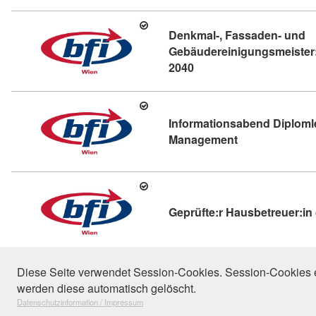
Denkmal-, Fassaden- und
Gebäudereinigungsmeister
Kursdetail: Denkmal-, F
2040
Informationsabend Diplomle
Kursdetail: Inf
Management
Geprüfte:r Hausbetreuer:i
9
Diese Seite verwendet Session-Cookies. Session-Cookies e
werden diese automatisch gelöscht.
"Facilit
Datenschutzinformation / Impressum