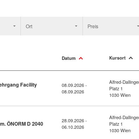
Ort
Preis
Kursort
Datum
Alfred-Dallinge
hrgang Facility
08.09.2026 -
Platz 1
ormationsabend Diplomlehrgang Facility Management (11459006)
08.09.2026
1030 Wien
Alfred-Dallinge
28.09.2026 -
Kursdetail: Geprüfte:r Objektleiter:in gem.
 gem. ÖNORM D 2040
Platz 1
06.10.2026
1030 Wien