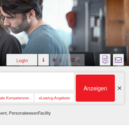
Login
0
0
Anzeigen
tale Kompetenzen
eLearing-Angebote
t, PersonalwesenFacility