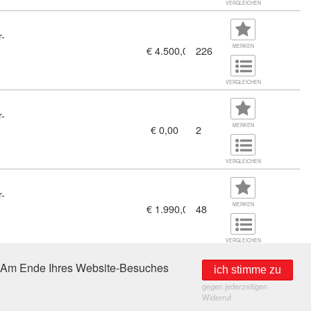
VERGLEICHEN
r-
MERKEN
€ 4.500,00
226
(11459013)
VERGLEICHEN
r-
MERKEN
€ 0,00
2
VERGLEICHEN
r-
gem. ÖNORM D 2040 (11459017)
MERKEN
€ 1.990,00
48
VERGLEICHEN
e. Am Ende Ihres Website-Besuches
ich stimme zu
gegen jederzeitigen
) suchen.
Widerruf