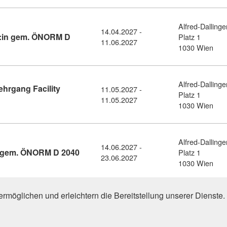
Alfred-Dallinge
14.04.2027 -
:in gem. ÖNORM D
Platz 1
11.06.2027
assaden- und Gebäudereinigungsmeister:in gem. ÖNORM D 2040 
1030 Wien
Alfred-Dallinge
hrgang Facility
11.05.2027 -
Platz 1
ormationsabend Diplomlehrgang Facility Management (11459007)
11.05.2027
1030 Wien
Alfred-Dallinge
14.06.2027 -
Kursdetail: Geprüfte:r Hausbetreuer:in 
n gem. ÖNORM D 2040
Platz 1
23.06.2027
1030 Wien
 Einträge gefunden (1 von 1)
1
rmöglichen und erleichtern die Bereitstellung unserer Dienst
y Management" in Weiterbildungsdatenbank Burgenland (BuKEB