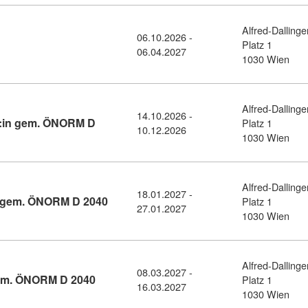
Alfred-Dallinge
06.10.2026 -
ail: Facility Management (11458926)
Platz 1
06.04.2027
1030 Wien
Alfred-Dallinge
14.10.2026 -
:in gem. ÖNORM D
Platz 1
10.12.2026
assaden- und Gebäudereinigungsmeister:in gem. ÖNORM D 2040 
1030 Wien
Alfred-Dallinge
18.01.2027 -
Kursdetail: Geprüfte:r Hausbetreuer:in 
n gem. ÖNORM D 2040
Platz 1
27.01.2027
1030 Wien
Alfred-Dallinge
08.03.2027 -
Kursdetail: Geprüfte:r Objektleiter:in gem.
 gem. ÖNORM D 2040
Platz 1
16.03.2027
1030 Wien