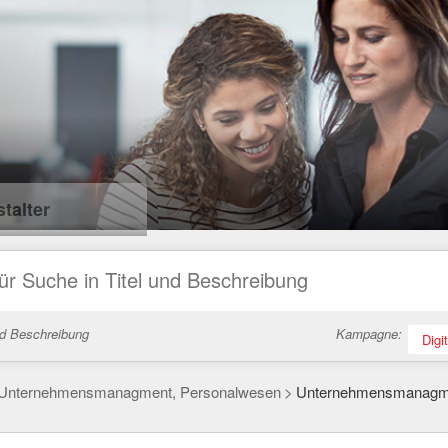
talter
nd Beschreibung
Kampagne:
Digi
Unternehmensmanagment, Personalwesen
Unternehmensmanagm