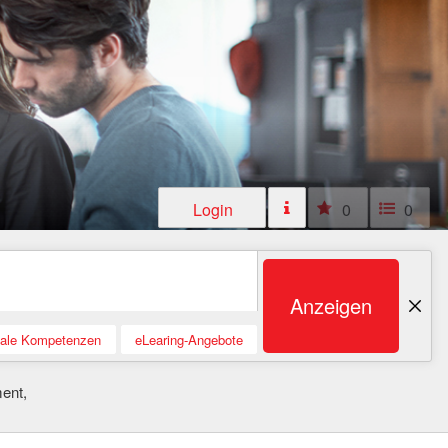
Login
0
0
Anzeigen
tale Kompetenzen
eLearing-Angebote
ent,