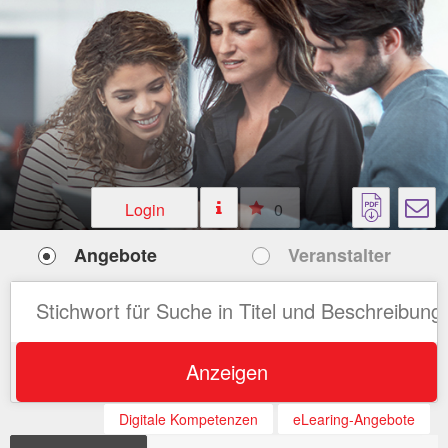
Login
0
Angebote
Veranstalter
Anzeigen
Digitale Kompetenzen
eLearing-Angebote