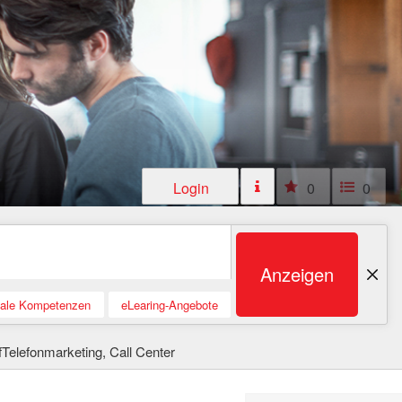
Login
0
0
Anzeigen
tale Kompetenzen
eLearing-Angebote
Telefonmarketing, Call Center