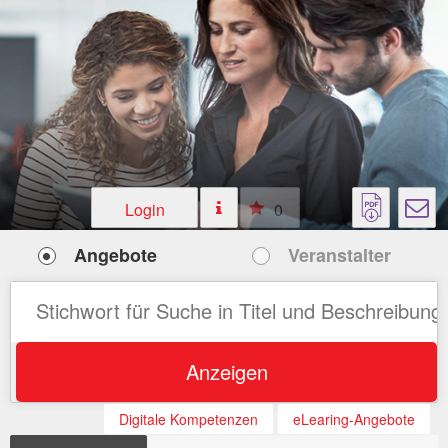
Login
0
Angebote
Veranstalter
Anzeigen
Digitale Kompetenzen
eLearing-Angebote