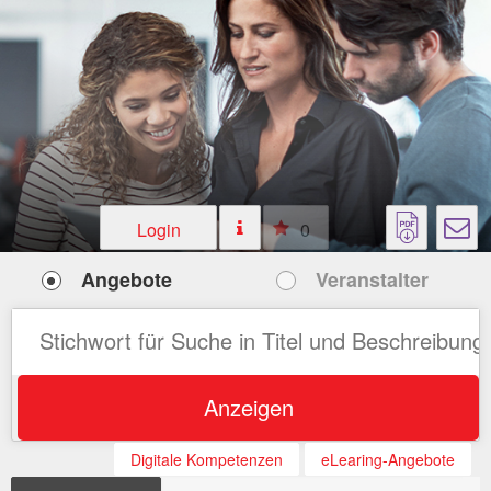
Login
0
Angebote
Veranstalter
Anzeigen
Digitale Kompetenzen
eLearing-Angebote