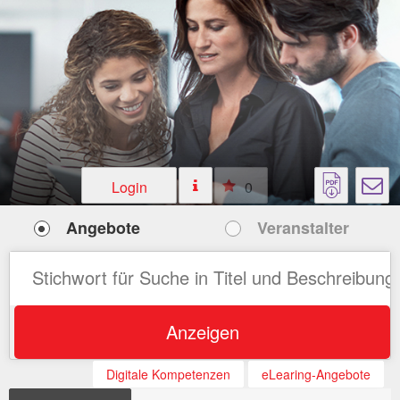
Login
0
Angebote
Veranstalter
Anzeigen
Digitale Kompetenzen
eLearing-Angebote