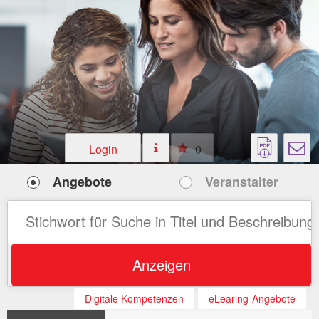
Login
0
Angebote
Veranstalter
Anzeigen
Digitale Kompetenzen
eLearing-Angebote