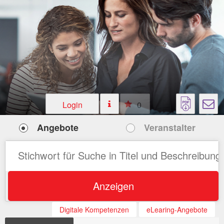
Login
0
Angebote
Veranstalter
Anzeigen
Digitale Kompetenzen
eLearing-Angebote