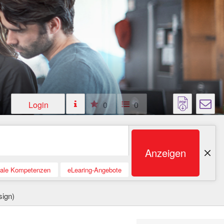
Login
0
0
Anzeigen
tale Kompetenzen
eLearing-Angebote
ign)