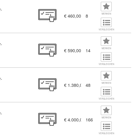
r-
MERKEN
€ 460,00
8
usion (11456220)
VERGLEICHEN
r-
MERKEN
€ 590,00
14
s und Tooling in der Praxis (11456368)
VERGLEICHEN
r-
t KI-Unterstützung (11456365)
MERKEN
€ 1.380,00
48
VERGLEICHEN
r-
MERKEN
€ 4.000,00
166
1456351)
VERGLEICHEN