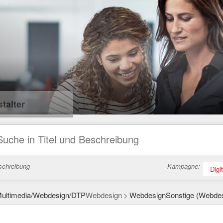
talter
schreibung
Kampagne:
Digi
ultimedia/Webdesign/DTP
Webdesign
WebdesignSonstige (Webdes