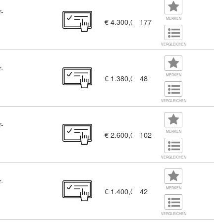
r-
MERKEN
€ 4.300,00
177
JavaScript (11456350)
VERGLEICHEN
r-
t KI-Unterstützung (11456364)
MERKEN
€ 1.380,00
48
VERGLEICHEN
r-
MERKEN
€ 2.600,00
102
355)
VERGLEICHEN
r-
erstützung (11456366)
MERKEN
€ 1.400,00
42
VERGLEICHEN