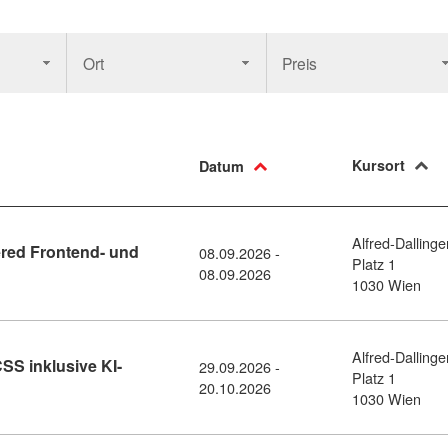
Ort
Preis
Kursort
Datum
Alfred-Dallinge
red Frontend- und
08.09.2026 -
Platz 1
: Informationsabend KI-powered Frontend- und Webdevelopment
08.09.2026
1030 Wien
Alfred-Dallinge
S inklusive KI-
29.09.2026 -
Platz 1
ebdesign mit HTML und CSS inklusive KI-Unterstützung (1145635
20.10.2026
1030 Wien