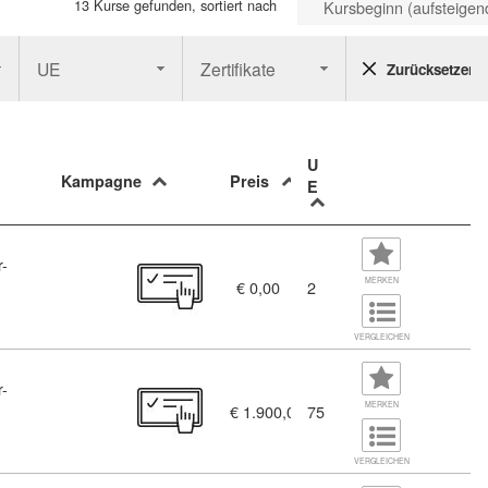
13 Kurse gefunden, sortiert nach
Kursbeginn (aufsteigen
UE
Zertifikate
Zurücksetzen
U
Kampagne
Preis
E
r-
MERKEN
€ 0,00
2
 (11456349)
VERGLEICHEN
r-
MERKEN
€ 1.900,00
75
4)
VERGLEICHEN