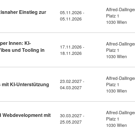
Alfred-Dallinge
xisnaher Einstieg zur
05.11.2026 -
Platz 1
: Barrierefreies Web: ein praxisnaher Einstieg zur digitalen Inkl
05.11.2026
1030 Wien
per Innen: KI-
Alfred-Dallinge
17.11.2026 -
Vibes und Tooling in
Platz 1
18.11.2026
r für Frontendeveloper Innen: KI-Workflows, Agents, Skills, Vibe
1030 Wien
Alfred-Dallinge
23.02.2027 -
Kursdetail: HTML und CSS Aufbaukurs mi
mit KI-Unterstützung
Platz 1
04.03.2027
1030 Wien
Alfred-Dallinge
d Webdevelopment mit
30.03.2027 -
Platz 1
iplomlehrgang KI-powered Webdevelopment mit PHP & MySQL (1
25.05.2027
1030 Wien