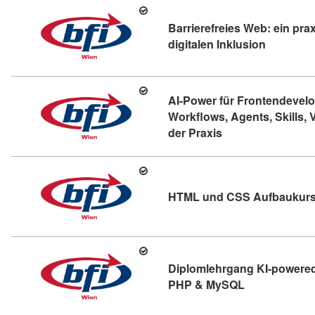
Barrierefreies Web: ein pra
Kursdetail
digitalen Inklusion
AI-Power für Frontendevelo
Workflows, Agents, Skills, 
Kursdetail: AI-Powe
der Praxis
HTML und CSS Aufbaukurs 
Diplomlehrgang KI-powere
Kursdetail: D
PHP & MySQL