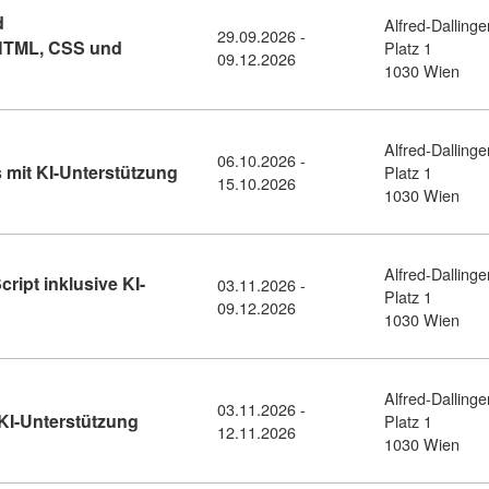
d
Alfred-Dallinge
29.09.2026 -
HTML, CSS und
Platz 1
09.12.2026
mlehrgang KI-powered Frontenddevelopment mit HTML, CSS und 
1030 Wien
Alfred-Dallinge
06.10.2026 -
Kursdetail: HTML und CSS Aufbaukurs mi
mit KI-Unterstützung
Platz 1
15.10.2026
1030 Wien
Alfred-Dallinge
ipt inklusive KI-
03.11.2026 -
Platz 1
ebdevelopment mit JavaScript inklusive KI-Unterstützung (11456
09.12.2026
1030 Wien
Alfred-Dallinge
03.11.2026 -
Kursdetail: JavaScript Grundlagen mit KI-Unt
KI-Unterstützung
Platz 1
12.11.2026
1030 Wien